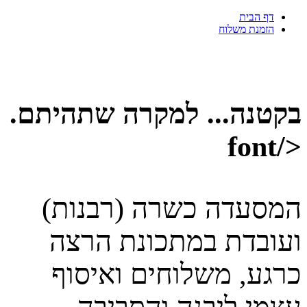
סושימוטו – מסעדה אסייתית כשרה בי
דף הבית
הזמנת משלוח
בקטנה... למקרה שתהיתם.
</font
המסעדה כשרה (רבנות)
ועובדת במתכונת הרצה
כרגע, משלוחים ואיסוף
עצמי ליבנה והסביבה