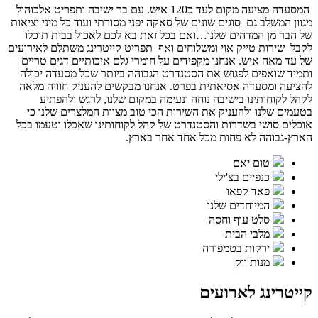
המסעדה מציעה מקום לעד כ120 איש. עם בר ישיבה ותפריט אלכוהול
גוון המשלב גם סוגים שונים של סאקה יפני מסורתי ועוד כל מיני יציאות
ל הבר מן המדהים שלנו…ואם בכל זאת בא לכם לאכול בבית תוכלו
קבל שירות טייק אוי ומשלוחים ואף תפריט קייטרינג משתלם לאירועים
ל עד מאה איש. אנחנו מקפידים על חומרי גלם איכותיים דגים טריים
תמיד שואפים לפגוש את הסטנדרט הגבוהה ביותר שכל מסעדה יכולה
הציעה ומסעדה אסיאתית בפרט. אנחנו מבקשים להעניק חוויה מלאה
קהל לקוחותינו בישיבה נוחה ונעימה במקום שלנו, לרגש ולהפתיע
טעמים שלנו ולהעניק את השירות הכי טוב מצוות המלצרים שלנו כי
וכלים סושי בשדרות והסטנדרט של קהל לקוחותינו שאכלו וטעמו בכל
ארץ-גבוהה לא פחות מכל אחד אחר בארץ.
טום יאם
כנפיים בצ'ילי
פאד קפאו
המיוחדים שלנו
סלט עוף וחסה
מלבי הבית
ירקות בטמפורה
מנות ווק
ייטרינג לארועים