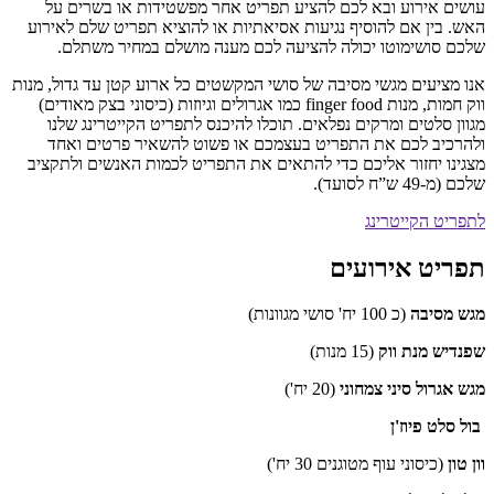
ושים אירוע ובא לכם להציע תפריט אחר מפשטידות או בשרים על
אש. בין אם להוסיף נגיעות אסיאתיות או להוציא תפריט שלם לאירוע
לכם סושימוטו יכולה להציעה לכם מענה מושלם במחיר משתלם.
נו מציעים מגשי מסיבה של סושי המקשטים כל ארוע קטן עד גדול, מנות
ווק חמות, מנות finger food כמו אגרולים וגיוזות (כיסוני בצק מאודים)
גוון סלטים ומרקים נפלאים. תוכלו להיכנס לתפריט הקייטרינג שלנו
להרכיב לכם את התפריט בעצמכם או פשוט להשאיר פרטים ואחד
צגינו יחזור אליכם כדי להתאים את התפריט לכמות האנשים ולתקציב
כם (מ-49 ש”ח לסועד).
תפריט הקייטרינג
פריט אירועים
גש מסיבה
(כ 100 יח' סושי מגוונות)
פנדיש מנת ווק
(15 מנות)
גש אגרול סיני צמחוני
(20 יח')
ול סלט פיוז'ן
ן טון
(כיסוני עוף מטוגנים 30 יח')