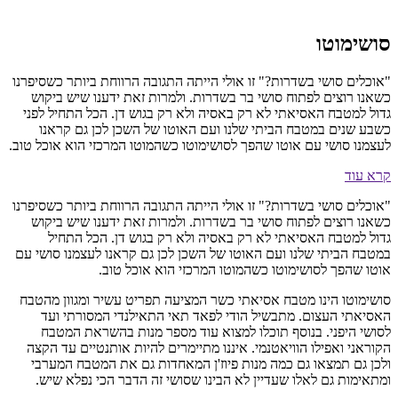
ושימוטו – רשת מסעדות אסיאתיות כשרות
ושימוטו
אוכלים סושי בשדרות?" זו אולי הייתה התגובה הרווחת ביותר כשסיפרנו
שאנו רוצים לפתוח סושי בר בשדרות. ולמרות זאת ידענו שיש ביקוש
דול למטבח האסיאתי לא רק באסיה ולא רק בגוש דן. הכל התחיל לפני
שבע שנים במטבח הביתי שלנו ועם האוטו של השכן לכן גם קראנו
עצמנו סושי עם אוטו שהפך לסושימוטו כשהמוטו המרכזי הוא אוכל טוב.
רא עוד
אוכלים סושי בשדרות?" זו אולי הייתה התגובה הרווחת ביותר כשסיפרנו
שאנו רוצים לפתוח סושי בר בשדרות. ולמרות זאת ידענו שיש ביקוש
דול למטבח האסיאתי לא רק באסיה ולא רק בגוש דן. הכל התחיל
מטבח הביתי שלנו ועם האוטו של השכן לכן גם קראנו לעצמנו סושי עם
וטו שהפך לסושימוטו כשהמוטו המרכזי הוא אוכל טוב.
ושימוטו הינו מטבח אסיאתי כשר המציעה תפריט עשיר ומגוון מהטבח
אסיאתי העצום. מתבשיל הודי לפאד תאי התאילנדי המסורתי ועד
סושי היפני. בנוסף תוכלו למצוא עוד מספר מנות בהשראת המטבח
קוראני ואפילו הוויאטנמי. איננו מתיימרים להיות אותנטיים עד הקצה
לכן גם תמצאו גם כמה מנות פיוז'ן המאחדות גם את המטבח המערבי
מתאימות גם לאלו שעדיין לא הבינו שסושי זה הדבר הכי נפלא שיש.