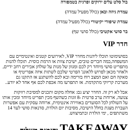
ול סלט עלים ירוקים ופרגית בטמפורה
מדת גיוזה ובאן
(כולל מפעיל עמדה)
מדת שיפודי יקיטורי
(כולל מפעיל עמדה)
ר סושי אקטיבי
(כולל סושי שף)
דר VIP
בסושימוטו תוכלו ליהנות מחדר VIP, לאירועים קטנים ואינטימיים עם
משפחה,כמה חברים טובים, ישיבת צוות או הרמת כוסית. תוכלו להנות
תפריט סושי מיוחד רק לכם ומגוון של מנות על שולחן אבירים רחב ידיים,
לאחר מכאן לפרוש ללאונג' הפרטי שלכם לשתות איזה אפריטיף או
אקה חם ואם המצב רוח בזרימה ובא לכם להשתגע אז התקנו גם
ערכת קריוקי מתקדמת. אז תתפרעו מה אכפת לכם אף אחד לא יודע..
בל לא רק זה. החדר יציע גם: אחלה מקום ותכנים למסיבת רווקות
צנועה, ארוחת ערב פרטית -8 זוגות כשהשף מכין תפריט מיוחד ומכין אותו
ל השולחן לכל הסועדים באווירה אינטימית, ארוחה עסקית עם אפשרות
העברת מצגת בחלל הישיבה, מסיבות יום הולדת, סדנאות סושי לעד 14
שתתפים , ימי הולדת ובתמיצווש.
TAKEAWA