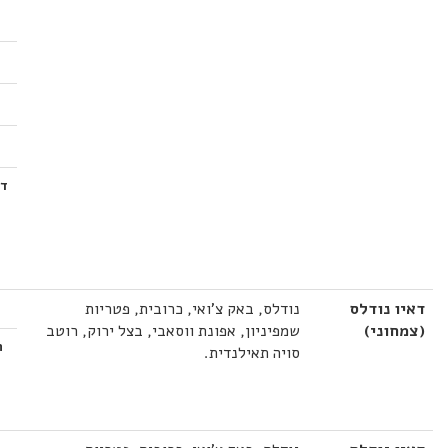
דאיו נודלס
נודלס, באק צ'ואי, כרובית, פטריות
(צמחוני)
שמפיניון, אפונת ווסאבי, בצל ירוק, רוטב
ת
סויה תאילנדית.