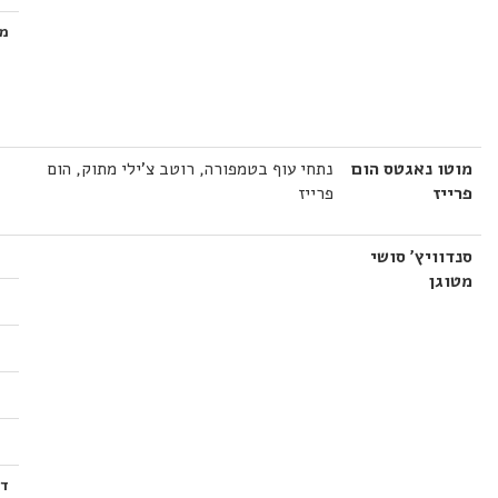
מ
מוטו נאגטס הום
נתחי עוף בטמפורה, רוטב צ'ילי מתוק, הום
פרייז
פרייז
סנדוויץ' סושי
מטוגן