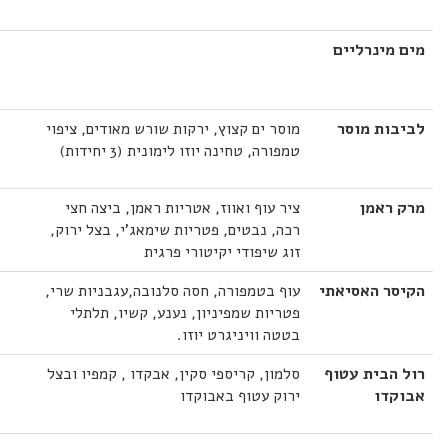
מים מינרליים
לביבות מוסר
מוסר ים קצוץ, ירקות שורש מאודים, ציפוי
טמפורה, טחינה יוזו לימונית (3 יחידות)
מרק ראמן
ציר עוף ואווז, אטריות ראמן, ביצה חצי
רכה, נבטים, פטריות שימאג'י, בצל ירוק,
זוג שיפודי יקיטורי פרגית
הקיסר האסיאתי
עוף בטמפורה, חסה סלנובה,עגבניות שרי,
פטריות שמפיניון, נענע, קשיו, תלתלי
בטטה וויניגרט יוזו.
רול הבית עטוף
סלמון, קריספי סקין, אבקדו , קמפיו ובצל
אבוקדו
ירוק עטוף באבוקדו