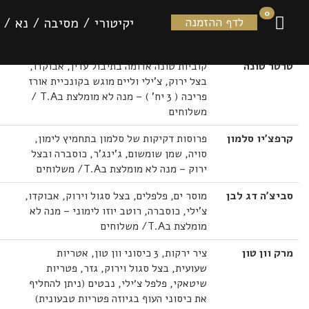
לט עוף וייטנאמי — sushimoto
0
יקיטורי
/
מסיבה
/
נא
/
לדף ההזמנה
טרטר טונה
קוביות טונה אדומה בתיבול עדין, אבוקדו,
בצל ירוק, צ'ילי וליים מוגש בקונכיית אורז
פריכה ( 3 יח' ) – מנה לא מומלצת בT.A /
משלוחים
קרפצ'יו סלמון
פרוסות דקיקות של סלמון בתחמיץ לימון,
סויה, שמן שומשום, ג'ינג'ר, כוסברה ובצל
ירוק – מנה לא מומלצת בT.A/ משלוחים
סביצ'ה דג לבן
מוסר ים, פלפלים, בצל סגול וירוק, אבוקדו,
צ'ילי, כוסברה, רוטב יוזו לימוני – מנה לא
מומלצת בT.A/ משלוחים
מרק וון טון
ציר ירקות, 3 כיסוני וון טון, אטריות
שעועית, בצל סגול וירוק, גזר, פטריות
שיטאקי, פלפל צ׳ילי, נבטים (ניתן להחליף
את כיסוני העוף בגיוזה פטריות טבעונית)