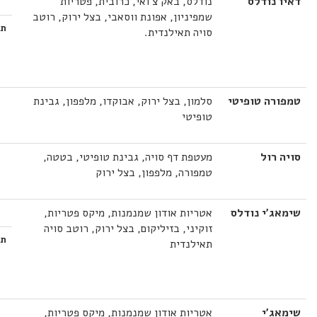
דאיו נודלס
נודלס, באק צ'ואי, כרובית, פטריות
שמפיניון, אפונת ווסאבי, בצל ירוק, רוטב
תו
סויה תאילנדית.
טמפורה טופיטי
סלמון, בצל ירוק, אבוקדו, מלפפון, גבינת
טופיטי
סויה רול
מעטפת דף סויה, גבינת טופיטי, בטטה,
טמפורה, מלפפון, בצל ירוק
שימאג'י נודלס
אטריות אודון שמנמנות, מיקס פטריות,
זוקיני, בזיליקום, בצל ירוק, רוטב סויה
תו
תאילנדית
שימאג'י
אטריות אודון שמנמנות, מיקס פטריות,