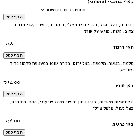
קארי בומביי (צמחוני)
תוספת
הוסף לסל
כרובית, בצל סגול, פטריות שימאג'י, כוסברה, רוטב קארי מדרס
צהוב, קשיו. מוגש על אורז.
₪
48.00
תאי דרגון
הוסף לסל
סלמון, בטטה, מלפפון, בצל ירוק, ממרח טופו במעטפת סלמון פריך
וטריאקי
₪
34.00
באן טופו
הוסף לסל
2 לחמניות מאודות, טופו טחון ורוטב מיונז טבעוני, חסה, כוסברה,
בצל סגול, פלפל צ'ילי.
₪
36.00
באן פרגית
הוסף לסל