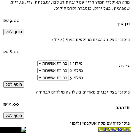
מרק תאילנדי חמוץ חריף עם קוביות דג לבן, עגבניות שרי, פטריות
שמפיניון, בצל ירוק, כוסברה וקרם קוקוס.
₪
29.00
וון טון
הוסף לסל
כיסוני בצק מטוגנים ממולאים בעוף (4 יח')
₪
28.00
מילוי 1
גיוזה
מילוי 2
מילוי 3
הוסף לסל
כיסוני בצק יפניים מאודים בשלושה מילויים לבחירה
₪
19.00
אדממה
הוסף לסל
פולי סויה עם מלח אטלנטי ולימון
Call Now Button