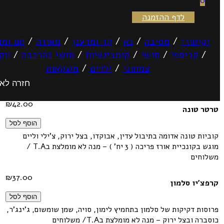
0
לדף ההזמנה
יקיטורי
/
מסיבה
/
נא
/
קר ומרענן
/
מאודה
/
חם ומנ
/
קריספי
/
סושי
/
קומבינציות
/
סושי בהרכבה
/
ווק
צמחוני
/
ילדים
/
משקאות
חזרה לא
ארכיון קריספי — sushimoto
₪
42.00
טרטר טונה
הוסף לסל
קוביות טונה אדומה בתיבול עדין, אבוקדו, בצל ירוק, צ'ילי וליים
מוגש בקונכיית אורז פריכה ( 3 יח' ) – מנה לא מומלצת בT.A /
משלוחים
₪
37.00
קרפצ'יו סלמון
הוסף לסל
פרוסות דקיקות של סלמון בתחמיץ לימון, סויה, שמן שומשום, ג'ינג'ר,
כוסברה ובצל ירוק – מנה לא מומלצת בT.A/ משלוחים