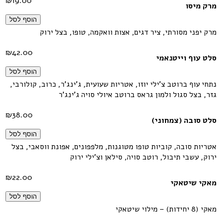
₪
19.00
מרק מיסו
הוסף לסל
מרק יפני מסורתי, ציר דגים, אצות וואקמה, טופו, בצל ירוק
₪
42.00
סלט עוף וייטנאמי
הוסף לסל
נתחי עוף ברוטב צ'ילי יוזו, אטריות שעועית, ג'ינג'ר, כרוב, קולורבי,
גזר, בצל סגול ולמון גראס ברוטב איולי סויה ג'ינג'ר
₪
38.00
סלט סובה (צמחוני)
הוסף לסל
אטריות סובה, קוביות טופו מטוגנות, מלפפונים, אפונת ווסאבי, בצל
ירוק, עשבי תיבול, רוטב סויה, סילאן וצ'ילי ירוק
₪
22.00
מאקי שיטאקי
הוסף לסל
מאקי (8 יחידות) – מילוי שיטאקי