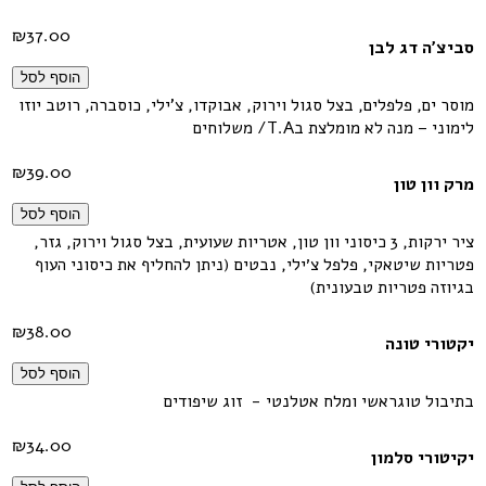
₪
37.00
סביצ'ה דג לבן
הוסף לסל
מוסר ים, פלפלים, בצל סגול וירוק, אבוקדו, צ'ילי, כוסברה, רוטב יוזו
לימוני – מנה לא מומלצת בT.A/ משלוחים
₪
39.00
מרק וון טון
הוסף לסל
ציר ירקות, 3 כיסוני וון טון, אטריות שעועית, בצל סגול וירוק, גזר,
פטריות שיטאקי, פלפל צ׳ילי, נבטים (ניתן להחליף את כיסוני העוף
בגיוזה פטריות טבעונית)
₪
38.00
יקטורי טונה
הוסף לסל
בתיבול טוגראשי ומלח אטלנטי - זוג שיפודים
₪
34.00
יקיטורי סלמון