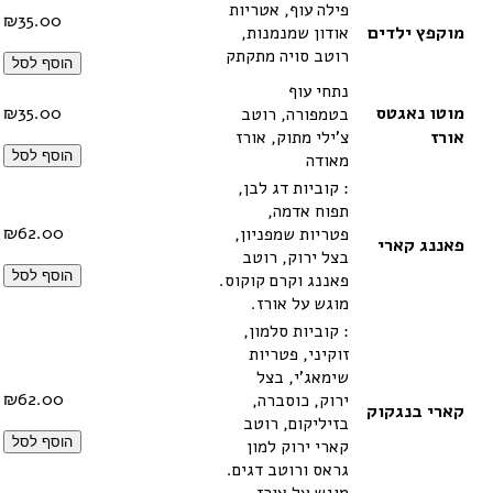
פילה עוף, אטריות
₪
35.00
מוקפץ ילדים
אודון שמנמנות,
רוטב סויה מתקתק
הוסף לסל
נתחי עוף
מוטו נאגטס
35.00
₪
בטמפורה, רוטב
אורז
צ'ילי מתוק, אורז
הוסף לסל
מאודה
: קוביות דג לבן,
תפוח אדמה,
₪
62.00
פטריות שמפניון,
פאננג קארי
בצל ירוק, רוטב
הוסף לסל
פאננג וקרם קוקוס.
מוגש על אורז.
: קוביות סלמון,
זוקיני, פטריות
שימאג'י, בצל
₪
62.00
ירוק, כוסברה,
קארי בנגקוק
בזיליקום, רוטב
הוסף לסל
קארי ירוק למון
גראס ורוטב דגים.
מוגש על אורז.