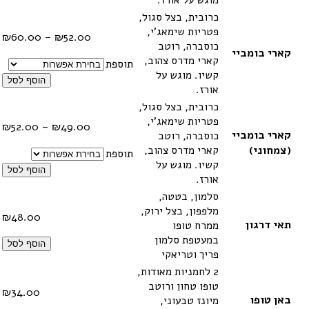
כרובית, בצל סגול,
פטריות שימאג'י,
טווח
₪
60.00
–
₪
52.00
כוסברה, רוטב
מחיר
קארי בומביי
קארי מדרס צהוב,
תוספת
קשיו. מוגש על
עד
הוסף לסל
אורז.
כרובית, בצל סגול,
פטריות שימאג'י,
טווח
₪
52.00
–
₪
49.00
קארי בומביי
כוסברה, רוטב
מחיר
(צמחוני)
קארי מדרס צהוב,
תוספת
קשיו. מוגש על
עד
הוסף לסל
אורז.
סלמון, בטטה,
מלפפון, בצל ירוק,
₪
48.00
תאי דרגון
ממרח טופו
במעטפת סלמון
הוסף לסל
פריך וטריאקי
2 לחמניות מאודות,
טופו טחון ורוטב
₪
34.00
באן טופו
מיונז טבעוני,