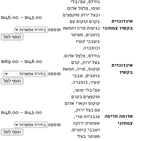
נודלס, עם/בלי
טופו, פלפל אדום
ובצל ירוק מוקפצים
טווח
₪
46.00
–
₪
43.00
אינדונזית
בקרם קוקוס עם
מחיר
בקשיו צמחוני
נגיעות סויה וחמאת
תוספת
בוטנים, מעוטר
עד
הוסף לסל
בשבבי קשיו
וכוסברה.
נודלס, פלפל אדום,
טווח
₪
69.00
–
₪
48.00
בצל ירוק, קרם
אינדונזית
מחיר
קוקוס, סויה, חמאת
בקשיו
תוספת
בוטנים, שבבי
עד
קשיו, כוסברה.
הוסף לסל
עם/בלי טופו,
מוקפצים בקרם
קוקוס וקארי אדום
עם בצל ירוק,
טווח
₪
46.00
–
₪
43.00
אדומה חריפה
עגבניות שרי,
מחיר
צמחוני
שעועית ירוקה
תוספת
ושבבי בוטנים,
עד
הוסף לסל
מעוטר בעלי