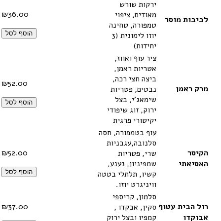
ירקות שורש
₪
36.00
מאודים, ציפוי
לביבות מוסר
טמפורה, טחינה
הוסף לסל
יוזו לימונית (3
יחידות)
ציר עוף ואווז,
אטריות ראמן,
ביצה חצי רכה,
₪
52.00
מרק ראמן
נבטים, פטריות
שימאג'י, בצל
הוסף לסל
ירוק, זוג שיפודי
יקיטורי פרגית
עוף בטמפורה, חסה
סלנובה,עגבניות
הקיסר
52.00
₪
שרי, פטריות
האסיאתי
שמפיניון, נענע,
הוסף לסל
קשיו, תלתלי בטטה
וויניגרט יוזו.
סלמון, קריספי
רול הבית עטוף
37.00
₪
סקין, אבקדו ,
אבוקדו
קמפיו ובצל ירוק