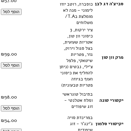
₪
37.00
סביצ'ה דג לבן
כוסברה, רוטב יוזו
לימוני – מנה לא
הוסף לסל
מומלצת בT.A/
משלוחים
ציר ירקות, 3
כיסוני וון טון,
אטריות שעועית,
בצל סגול וירוק,
₪
39.00
גזר, פטריות
מרק וון טון
שיטאקי, פלפל
הוסף לסל
צ׳ילי, נבטים (ניתן
להחליף את כיסוני
העוף בגיוזה
פטריות טבעונית)
בתיבול טוגראשי
₪
38.00
יקטורי טונה
ומלח אטלנטי -
זוג שיפודים
הוסף לסל
במרינדת סויה
₪
34.00
יקיטורי סלמון
ג'ינג'ר - זוג
שיפודים