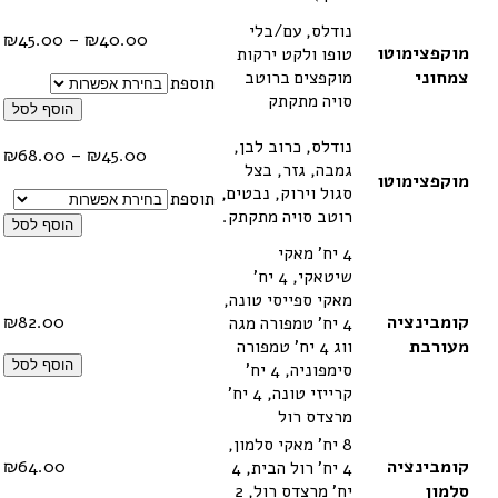
נודלס, עם/בלי
טווח
₪
45.00
–
₪
40.00
מוקפצימוטו
טופו ולקט ירקות
מחיר
צמחוני
מוקפצים ברוטב
תוספת
סויה מתקתק
עד
הוסף לסל
נודלס, כרוב לבן,
טווח
₪
68.00
–
₪
45.00
גמבה, גזר, בצל
מחיר
מוקפצימוטו
סגול וירוק, נבטים,
תוספת
רוטב סויה מתקתק.
עד
הוסף לסל
4 יח' מאקי
שיטאקי, 4 יח'
מאקי ספייסי טונה,
קומבינציה
82.00
₪
4 יח' טמפורה מגה
מעורבת
ווג 4 יח' טמפורה
הוסף לסל
סימפוניה, 4 יח'
קרייזי טונה, 4 יח'
מרצדס רול
8 יח' מאקי סלמון,
קומבינציה
64.00
₪
4 יח' רול הבית, 4
סלמון
יח' מרצדס רול, 2