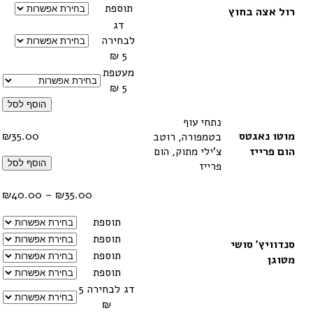
תוספת
רול אצה בחוץ
דג
לבחירה
5 ₪
מעטפת
5 ₪
הוסף לסל
נתחי עוף
מוטו נאגטס
35.00
₪
בטמפורה, רוטב
הום פרייז
צ'ילי מתוק, הום
הוסף לסל
פרייז
טווח
₪
40.00
–
₪
35.00
מחיר
תוספת
תוספת
עד
סנדוויץ' סושי
תוספת
מטוגן
תוספת
דג לבחירה 5
₪