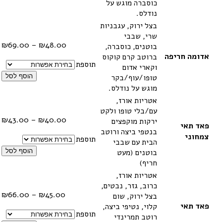
כוסברה מוגש על
נודלס.
בצל ירוק, עגבניות
שרי, שבבי
טווח
₪
69.00
–
₪
48.00
בוטנים, כוסברה,
מחיר
אדומה חריפה
ברוטב קרם קוקוס
תוספת
וקארי אדום
עד
טופו/עוף/בקר
הוסף לסל
מוגש על נודלס.
אטריות אורז,
עם/בלי טופו ולקט
טווח
₪
43.00
–
₪
40.00
ירקות מוקפצים
פאד תאי
מחיר
בנטפי ביצה ורוטב
צמחוני
תוספת
הבית עם שבבי
עד
בוטנים (מעט
הוסף לסל
חריף)
אטריות אורז,
כרוב, גזר, נבטים,
טווח
₪
66.00
–
₪
45.00
בצל ירוק, שום
מחיר
פאד תאי
קלוי, נטיפי ביצה,
תוספת
רוטב תמרינדי