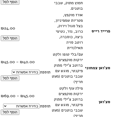
עד
חמוץ מתוק, שבבי
הוסף לסל
בוטנים.
אורז מוקפץ,
פטריות שמפיניון,
בצל סגול וירוק,
₪
24.00
פרייד רייס
כרוב, גזר, נטיפי
ביצה, כוסברה,
הוסף לסל
רוטב סויה
תאילנדית
עם/בלי טופו ולקט
ירקות מוקפצים
טווח
₪
45.00
–
₪
40.00
ברוטב צ'ילי מתוק
מחיר
סצ'ואן צמחוני
פיקנטי, מוגש עם
תוספת
שבבי בוטנים (מעט
עד
הוסף לסל
חריף)
פילה עוף ולקט
ירקות מוקפצים
טווח
₪
69.00
–
₪
45.00
ברוטב צ'ילי מתוק
מחיר
סצ'ואן
פיקנטי, מוגש עם
תוספת
שבבי בוטנים (מעט
עד
הוסף לסל
חריף)