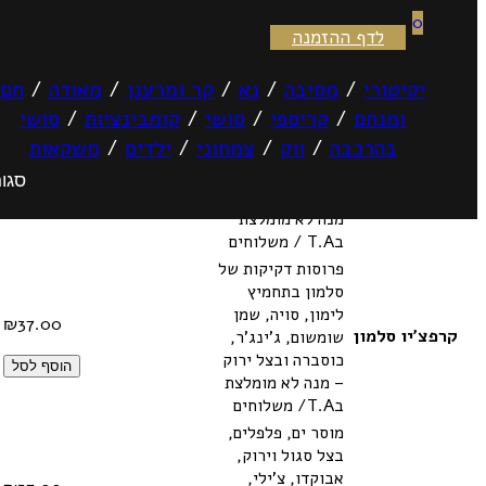
0
לדף ההזמנה
ארכיון סושי בהרכבה — sushimoto
קוביות טונה אדומה
יקיטורי
/
מסיבה
/
נא
/
קר ומרענן
/
מאודה
/
חם
בתיבול עדין,
ומנחם
/
קריספי
/
סושי
/
קומבינציות
/
סושי
אבוקדו, בצל ירוק,
בהרכבה
/
ווק
/
צמחוני
/
ילדים
/
משקאות
₪
42.00
צ'ילי וליים מוגש
טרטר טונה
בקונכיית אורז
סגור
הוסף לסל
פריכה ( 3 יח' ) –
מנה לא מומלצת
בT.A / משלוחים
פרוסות דקיקות של
סלמון בתחמיץ
לימון, סויה, שמן
₪
37.00
קרפצ'יו סלמון
שומשום, ג'ינג'ר,
כוסברה ובצל ירוק
הוסף לסל
– מנה לא מומלצת
בT.A/ משלוחים
מוסר ים, פלפלים,
בצל סגול וירוק,
אבוקדו, צ'ילי,