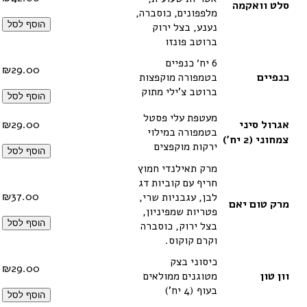
סלט וואקמה
מלפפונים, כוסברה,
הוסף לסל
נענע, בצל ירוק
ברוטב פונזו
6 יח׳ כנפיים
₪
29.00
כנפיים
בטמפורה מוקפצות
ברוטב צ'ילי מתוק
הוסף לסל
מעטפת עלי פסטל
אגרול סיני
29.00
₪
בטמפורה במילוי
צמחוני (2 יח')
ירקות מוקפצים
הוסף לסל
מרק תאילנדי חמוץ
חריף עם קוביות דג
₪
37.00
לבן, עגבניות שרי,
מרק טום יאם
פטריות שמפיניון,
הוסף לסל
בצל ירוק, כוסברה
וקרם קוקוס.
כיסוני בצק
₪
29.00
וון טון
מטוגנים ממולאים
בעוף (4 יח')
הוסף לסל