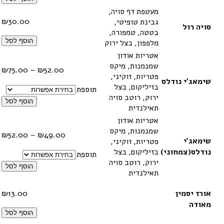
מעטפת דף סויה,
₪
30.00
גבינת טופיטי,
סויה רול
בטטה, טמפורה,
הוסף לסל
מלפפון, בצל ירוק
אטריות אודון
שמנמנות, מיקס
טווח
₪
75.00
–
₪
52.00
פטריות, זוקיני,
מחיר
שימאג'י נודלס
בזיליקום, בצל
תוספת
ירוק, רוטב סויה
עד
הוסף לסל
תאילנדית
אטריות אודון
שמנמנות, מיקס
טווח
₪
52.00
–
₪
49.00
שימאג'י
פטריות, זוקיני,
מחיר
נודלס(צמחוני)
בזיליקום, בצל
תוספת
ירוק, רוטב סויה
עד
הוסף לסל
תאילנדית
אורז יסמין
13.00
₪
מאודה
הוסף לסל