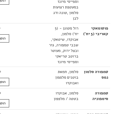
הוסף לסל
וספייסי מיונז
במעטפת רצועות
סלמון ,טונה ודג
לבן
מאקי
רול מטוגן - (5
32.00
₪
(5 יח׳)
יח׳) סלמון,
הוסף לסל
אבוקדו, שיטאקי,
שבבי טמפורה, גזר
ובצל ירוק, מעוטר
ברוטב טריאקי
וספייסי מיונז
רה סלמון
סלמון, חמאת
30.00
₪
בוטנים מלפפון
הוסף לסל
ואבוקדו
רה
סלמון, אבוקדו
30.00
₪
וניה
בטטה / מלפפון
הוסף לסל