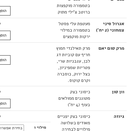
בטמפורה מוקפצות
הוסף לסל
ברוטב צ'ילי מתוק
 סיני
מעטפת עלי פסטל
29.00
₪
2 יח')
בטמפורה במילוי
הוסף לסל
ירקות מוקפצים
טום יאם
מרק תאילנדי חמוץ
37.00
₪
חריף עם קוביות דג
הוסף לסל
לבן, עגבניות שרי,
פטריות שמפיניון,
בצל ירוק, כוסברה
וקרם קוקוס.
ון
כיסוני בצק
29.00
₪
מטוגנים ממולאים
הוסף לסל
בעוף (4 יח')
כיסוני בצק יפניים
28.00
₪
מאודים בשלושה
מילוי 1
מילויים לבחירה