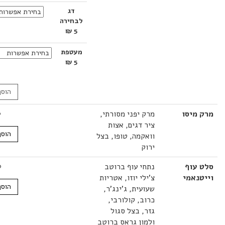
דג
לבחירה
5 ₪
מעטפת
5 ₪
הוסף לסל
מיסו
מרק יפני מסורתי,
19.00
₪
ציר דגים, אצות
הוסף לסל
וואקמה, טופו, בצל
ירוק
עוף
נתחי עוף ברוטב
42.00
₪
נאמי
צ'ילי יוזו, אטריות
הוסף לסל
שעועית, ג'ינג'ר,
כרוב, קולורבי,
גזר, בצל סגול
ולמון גראס ברוטב