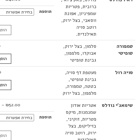
מחירים:
כרובית, פטריות
תוספת
שמפיניון, אפונת
עד
ווסאבי, בצל ירוק,
רוטב סויה
הוסף לסל
תאילנדית.
רה
סלמון, בצל ירוק,
32.00
₪
טי
אבוקדו, מלפפון,
הוסף לסל
גבינת טופיטי
רול
מעטפת דף סויה,
30.00
₪
גבינת טופיטי,
הוסף לסל
בטטה, טמפורה,
מלפפון, בצל ירוק
טווח
ג'י נודלס
אטריות אודון
52.00
₪
–
75.00
₪
מחירים:
שמנמנות, מיקס
תוספת
פטריות, זוקיני,
עד
בזיליקום, בצל
ירוק, רוטב סויה
הוסף לסל
תאילנדית