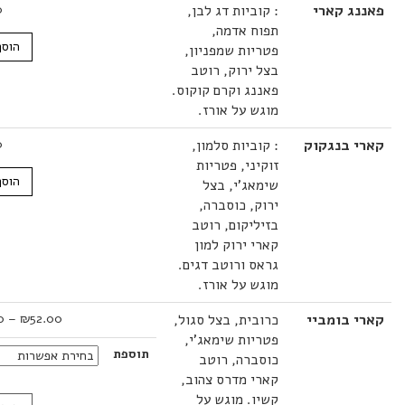
ג קארי
: קוביות דג לבן,
62.00
₪
תפוח אדמה,
הוסף לסל
פטריות שמפניון,
בצל ירוק, רוטב
פאננג וקרם קוקוס.
מוגש על אורז.
 בנגקוק
: קוביות סלמון,
62.00
₪
זוקיני, פטריות
הוסף לסל
שימאג'י, בצל
ירוק, כוסברה,
בזיליקום, רוטב
קארי ירוק למון
גראס ורוטב דגים.
מוגש על אורז.
טווח
 בומביי
כרובית, בצל סגול,
52.00
₪
–
60.00
₪
מחירים:
פטריות שימאג'י,
תוספת
כוסברה, רוטב
עד
קארי מדרס צהוב,
קשיו. מוגש על