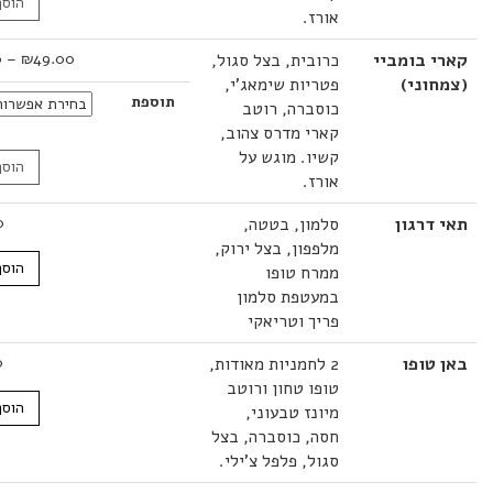
הוסף לסל
אורז.
טווח
 בומביי
כרובית, בצל סגול,
49.00
₪
–
52.00
₪
מחירים:
וני)
פטריות שימאג'י,
תוספת
כוסברה, רוטב
עד
קארי מדרס צהוב,
קשיו. מוגש על
הוסף לסל
אורז.
רגון
סלמון, בטטה,
48.00
₪
מלפפון, בצל ירוק,
הוסף לסל
ממרח טופו
במעטפת סלמון
פריך וטריאקי
טופו
2 לחמניות מאודות,
34.00
₪
טופו טחון ורוטב
הוסף לסל
מיונז טבעוני,
חסה, כוסברה, בצל
סגול, פלפל צ'ילי.