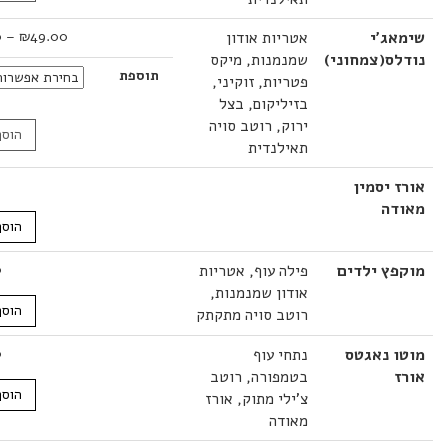
טווח
ג'י
אטריות אודון
49.00
₪
–
52.00
₪
מחירים:
ס(צמחוני)
שמנמנות, מיקס
תוספת
פטריות, זוקיני,
עד
בזיליקום, בצל
ירוק, רוטב סויה
הוסף לסל
תאילנדית
יסמין
13.00
₪
ה
הוסף לסל
ץ ילדים
פילה עוף, אטריות
35.00
₪
אודון שמנמנות,
הוסף לסל
רוטב סויה מתקתק
 נאגטס
נתחי עוף
35.00
₪
בטמפורה, רוטב
הוסף לסל
צ'ילי מתוק, אורז
מאודה