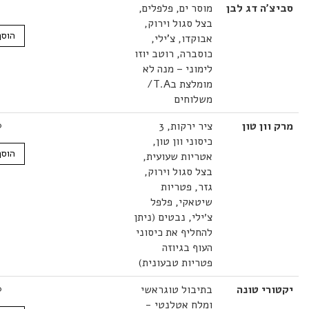
ה דג לבן
מוסר ים, פלפלים,
37.00
₪
בצל סגול וירוק,
הוסף לסל
אבוקדו, צ'ילי,
כוסברה, רוטב יוזו
לימוני – מנה לא
מומלצת בT.A/
משלוחים
ון טון
ציר ירקות, 3
39.00
₪
כיסוני וון טון,
הוסף לסל
אטריות שעועית,
בצל סגול וירוק,
גזר, פטריות
שיטאקי, פלפל
צ׳ילי, נבטים (ניתן
להחליף את כיסוני
העוף בגיוזה
פטריות טבעונית)
י טונה
בתיבול טוגראשי
38.00
₪
ומלח אטלנטי -