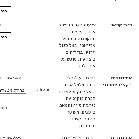
הוסף לסל
קפאו
צלעות בקר בבישול
48.00
₪
ארוך, קצוצות
הוסף לסל
ומוקפצות בתיבול
אסייאתי, בצל סגול
וירוק, בזיליקום,
ביצה עין, מוגש על
אורז לבן
טווח
ונזית
נודלס, עם/בלי
43.00
₪
–
46.00
₪
מחירים:
ו צמחוני
טופו, פלפל אדום
תוספת
ובצל ירוק מוקפצים
עד
בקרם קוקוס עם
נגיעות סויה וחמאת
הוסף לסל
בוטנים, מעוטר
בשבבי קשיו
וכוסברה.
טווח
ונזית
נודלס, פלפל אדום,
48.00
₪
–
69.00
₪