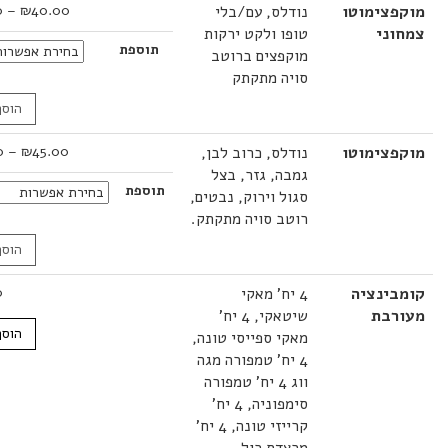
טווח
צימוטו
נודלס, עם/בלי
40.00
₪
–
45.00
₪
מחירים:
ני
טופו ולקט ירקות
תוספת
מוקפצים ברוטב
עד
סויה מתקתק
הוסף לסל
טווח
צימוטו
נודלס, כרוב לבן,
45.00
₪
–
68.00
₪
מחירים:
גמבה, גזר, בצל
תוספת
סגול וירוק, נבטים,
עד
רוטב סויה מתקתק.
הוסף לסל
ינציה
4 יח' מאקי
82.00
₪
בת
שיטאקי, 4 יח'
הוסף לסל
מאקי ספייסי טונה,
4 יח' טמפורה מגה
ווג 4 יח' טמפורה
סימפוניה, 4 יח'
קרייזי טונה, 4 יח'
מרצדס רול