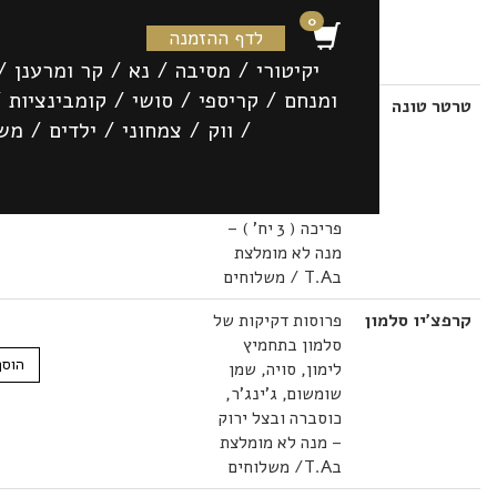
 חם ומנחם — sushimoto
0
לדף ההזמנה
יקיטורי
/
מסיבה
/
נא
/
קר ומרענן
/
מאודה
ומנחם
/
קריספי
/
סושי
/
קומבינציות
/
סושי
 טונה
קוביות טונה אדומה
42.00
₪
/
ווק
/
צמחוני
/
ילדים
/
משקאות
בתיבול עדין,
הוסף לסל
אבוקדו, בצל ירוק,
צ'ילי וליים מוגש
בקונכיית אורז
פריכה ( 3 יח' ) –
מנה לא מומלצת
בT.A / משלוחים
יו סלמון
פרוסות דקיקות של
37.00
₪
סלמון בתחמיץ
הוסף לסל
לימון, סויה, שמן
שומשום, ג'ינג'ר,
כוסברה ובצל ירוק
– מנה לא מומלצת
בT.A/ משלוחים