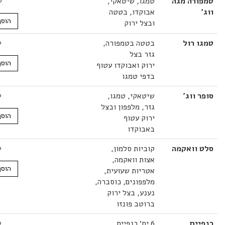
רה מגה
טמגו, שיטאקי,
30.00
₪
אבוקדו, בטטה
הוסף לסל
ובצל ירוק
 רול
בטטה בטמפורה,
28.00
₪
גזר בצל
הוסף לסל
ירוק ואבוקדו עטוף
בדפי טמגו
ווג'
שיטאקי, טמגו,
28.00
₪
גזר, מלפפון ובצל
הוסף לסל
ירוק עטוף
באבוקדו
וואקמה
קוביות סלמון,
42.00
₪
אצות וואקמה,
הוסף לסל
אטריות שעועית,
מלפפונים, כוסברה,
נענע, בצל ירוק
ברוטב פונזו
ים
6 יח׳ כנפיים
29.00
₪