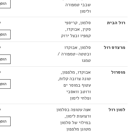
הוסף לסל
שבבי טמפורה
ולימון
הבית
סלמון, קריספי
34.00
₪
סקין, אבוקדו,
הוסף לסל
קמפיו ובצל ירוק
ס רול
סלמון, אבוקדו
28.00
₪
ובטטה-טמפורה /
הוסף לסל
טמגו
ול
אבוקדו, מלפפון,
39.00
₪
טונה צרובה קלות,
הוסף לסל
עטוף במוסר ים
ורוטב וואסבי
ופלחי לימון
רול
אצה עטופה בסלמון
34.00
₪
ורצועות לימון,
הוסף לסל
במילוי של סלמון
מטוגן מלפפון