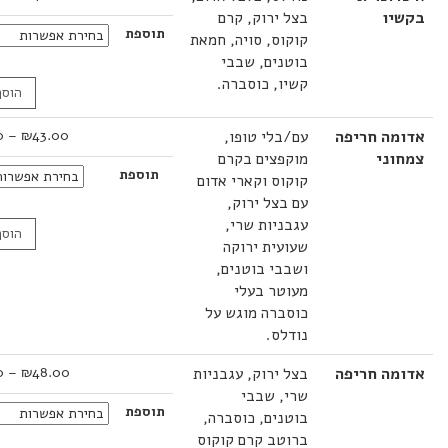
מחירים:
ו
בצל ירוק, קרם
תוספת
קוקוס, סויה, חמאת
עד
בוטנים, שבבי
קשיו, כוסברה.
הוסף לסל
טווח
ה חריפה
עם/בלי טופו,
43.00
₪
–
46.00
₪
מחירים:
ני
מוקפצים בקרם
תוספת
קוקוס וקארי אדום
עד
עם בצל ירוק,
עגבניות שרי,
הוסף לסל
שעועית ירוקה
ושבבי בוטנים,
מעוטר בעלי
כוסברה מוגש על
נודלס.
טווח
ה חריפה
בצל ירוק, עגבניות
48.00
₪
–
69.00
₪
מחירים:
שרי, שבבי
תוספת
בוטנים, כוסברה,
עד
ברוטב קרם קוקוס