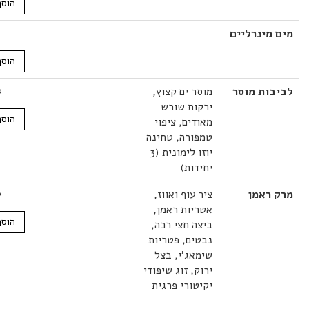
הוסף לסל
מינרליים
7.00
₪
הוסף לסל
ות מוסר
מוסר ים קצוץ,
36.00
₪
ירקות שורש
הוסף לסל
מאודים, ציפוי
טמפורה, טחינה
יוזו לימונית (3
יחידות)
ראמן
ציר עוף ואווז,
52.00
₪
אטריות ראמן,
הוסף לסל
ביצה חצי רכה,
נבטים, פטריות
שימאג'י, בצל
ירוק, זוג שיפודי
יקיטורי פרגית