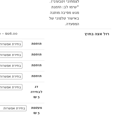
לצמחוני וטבעוני).
*שימו לב: הזמנת
מגש מסיבה מותנה
באישור טלפוני של
המסעדה.
טווח
אצה בחוץ
26.00
₪
–
36.00
₪
מחירים:
תוספת
עד
תוספת
תוספת
תוספת
דג
לבחירה
5 ₪
מעטפת
5 ₪