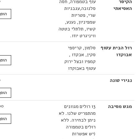
ר
עוף בטמפורה, חסה
52.00
₪
אתי
סלנובה,עגבניות
הוסף לסל
שרי, פטריות
שמפיניון, נענע,
קשיו, תלתלי בטטה
וויניגרט יוזו.
הבית עטוף
סלמון, קריספי
37.00
₪
דו
סקין, אבקדו ,
הוסף לסל
קמפיו ובצל ירוק
עטוף באבוקדו
 טונה
22.00
₪
הוסף לסל
מסיבה
13 רולים מגוונים
380.00
₪
מהתפריט שלנו. לא
הוסף לסל
ניתן לבחירה. ללא
רולים בטמפורה
(יש אפשרות