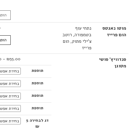
הוסף לסל
 נאגטס
נתחי עוף
35.00
₪
רייז
בטמפורה, רוטב
הוסף לסל
צ'ילי מתוק, הום
פרייז
טווח
יץ' סושי
35.00
₪
–
40.00
₪
מחירים:
ן
תוספת
עד
תוספת
תוספת
תוספת
דג לבחירה 5
₪