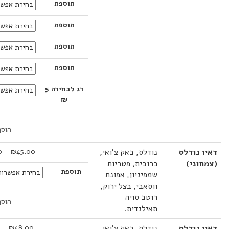
תוספת
עד
תוספת
תוספת
תוספת
דג לבחירה 5
₪
הוסף לסל
טווח
 נודלס
נודלס, באק צ'ואי,
45.00
₪
–
48.00
₪
מחירים:
וני)
כרובית, פטריות
תוספת
שמפיניון, אפונת
עד
ווסאבי, בצל ירוק,
רוטב סויה
הוסף לסל
תאילנדית.
טווח
 נודלס
נודלס, באק צ'ואי,
48.00
₪
–
71.00
₪