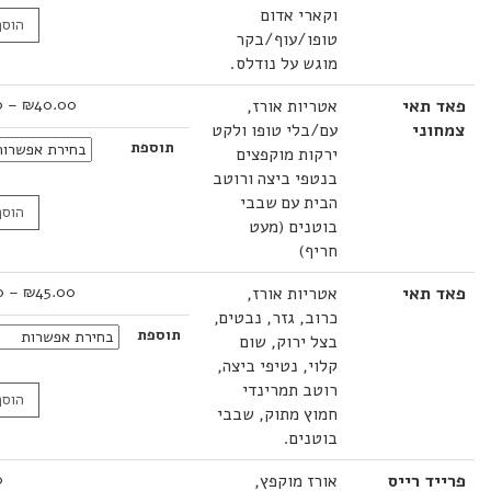
וקארי אדום
הוסף לסל
טופו/עוף/בקר
מוגש על נודלס.
טווח
תאי
אטריות אורז,
40.00
₪
–
43.00
₪
מחירים:
ני
עם/בלי טופו ולקט
תוספת
ירקות מוקפצים
עד
בנטפי ביצה ורוטב
הבית עם שבבי
הוסף לסל
בוטנים (מעט
חריף)
טווח
תאי
אטריות אורז,
45.00
₪
–
66.00
₪
מחירים:
כרוב, גזר, נבטים,
תוספת
בצל ירוק, שום
עד
קלוי, נטיפי ביצה,
רוטב תמרינדי
הוסף לסל
חמוץ מתוק, שבבי
בוטנים.
 רייס
אורז מוקפץ,
24.00
₪