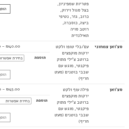
פטריות שמפיניון,
הוסף לסל
בצל סגול וירוק,
כרוב, גזר, נטיפי
ביצה, כוסברה,
רוטב סויה
תאילנדית
טווח
ן צמחוני
עם/בלי טופו ולקט
40.00
₪
–
45.00
₪
מחירים:
ירקות מוקפצים
תוספת
ברוטב צ'ילי מתוק
עד
פיקנטי, מוגש עם
שבבי בוטנים (מעט
הוסף לסל
חריף)
טווח
ן
פילה עוף ולקט
45.00
₪
–
69.00
₪
מחירים:
ירקות מוקפצים
תוספת
ברוטב צ'ילי מתוק
עד
פיקנטי, מוגש עם
שבבי בוטנים (מעט
הוסף לסל
חריף)