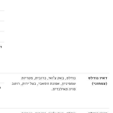
דאיו נודלס
נודלס, באק צ'ואי, כרובית, פטריות
(צמחוני)
שמפיניון, אפונת ווסאבי, בצל ירוק, רוטב
ת
סויה תאילנדית.