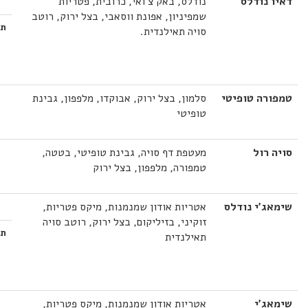
דאיו נודלס
נודלס, באק צ'ואי, כרובית, פטריות
שמפיניון, אפונת ווסאבי, בצל ירוק, רוטב
תו
סויה תאילנדית.
טמפורה טופיטי
סלמון, בצל ירוק, אבוקדו, מלפפון, גבינת
טופיטי
סויה רול
מעטפת דף סויה, גבינת טופיטי, בטטה,
טמפורה, מלפפון, בצל ירוק
שימאג'י נודלס
אטריות אודון שמנמנות, מיקס פטריות,
זוקיני, בזיליקום, בצל ירוק, רוטב סויה
תו
תאילנדית
שימאג'י
אטריות אודון שמנמנות, מיקס פטריות,