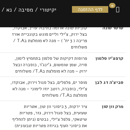
רכיון ווק — sushimoto
0
יקיטורי
/
מסיבה
/
נא
/
לדף ההזמנה
טרטר טונה
קוביות טונה אדומה בתיבול עדין, אבוקדו,
בצל ירוק, צ'ילי וליים מוגש בקונכיית אורז
פריכה ( 3 יח' ) – מנה לא מומלצת בT.A /
משלוחים
קרפצ'יו סלמון
פרוסות דקיקות של סלמון בתחמיץ לימון,
סויה, שמן שומשום, ג'ינג'ר, כוסברה ובצל
ירוק – מנה לא מומלצת בT.A/ משלוחים
סביצ'ה דג לבן
מוסר ים, פלפלים, בצל סגול וירוק, אבוקדו,
צ'ילי, כוסברה, רוטב יוזו לימוני – מנה לא
מומלצת בT.A/ משלוחים
מרק וון טון
ציר ירקות, 3 כיסוני וון טון, אטריות
שעועית, בצל סגול וירוק, גזר, פטריות
שיטאקי, פלפל צ׳ילי, נבטים (ניתן להחליף
את כיסוני העוף בגיוזה פטריות טבעונית)