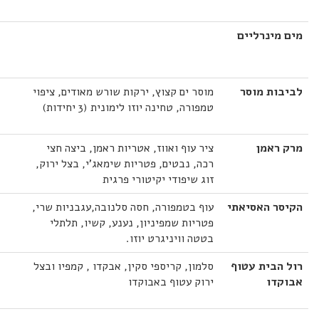
מים מינרליים
לביבות מוסר
מוסר ים קצוץ, ירקות שורש מאודים, ציפוי
טמפורה, טחינה יוזו לימונית (3 יחידות)
מרק ראמן
ציר עוף ואווז, אטריות ראמן, ביצה חצי
רכה, נבטים, פטריות שימאג'י, בצל ירוק,
זוג שיפודי יקיטורי פרגית
הקיסר האסיאתי
עוף בטמפורה, חסה סלנובה,עגבניות שרי,
פטריות שמפיניון, נענע, קשיו, תלתלי
בטטה וויניגרט יוזו.
רול הבית עטוף
סלמון, קריספי סקין, אבקדו , קמפיו ובצל
אבוקדו
ירוק עטוף באבוקדו