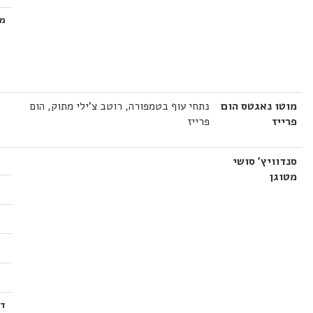
מ
מוטו נאגטס הום
נתחי עוף בטמפורה, רוטב צ'ילי מתוק, הום
פרייז
פרייז
סנדוויץ' סושי
מטוגן