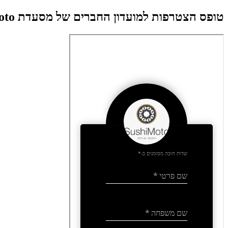
join club — sushimoto
טופס הצטרפות למועדון החברים של מסעדת Sushimoto