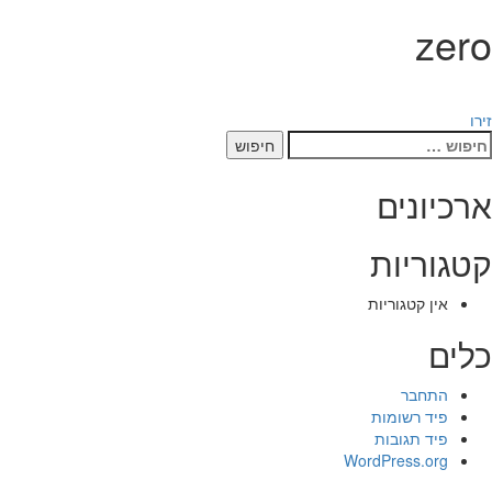
zero
יווט
זירו
יפוש:
ארכיונים
קטגוריות
אין קטגוריות
כלים
התחבר
פיד רשומות
פיד תגובות
WordPress.org