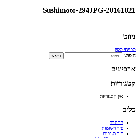
20161021-Sushimoto-294JPG
ניווט
ספייסי סקין
חיפוש:
ארכיונים
קטגוריות
אין קטגוריות
כלים
התחבר
פיד רשומות
פיד תגובות