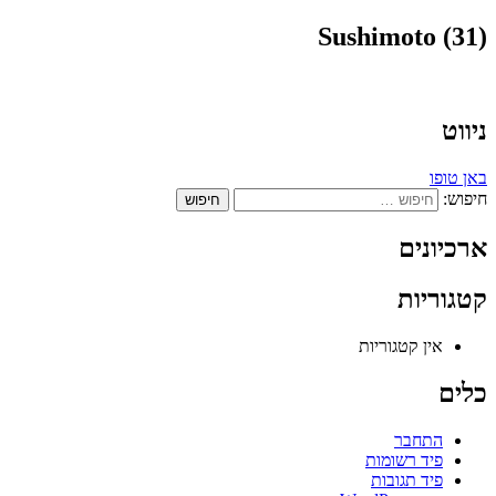
Sushimoto (31)
ניווט
באן טופו
חיפוש:
ארכיונים
קטגוריות
אין קטגוריות
כלים
התחבר
פיד רשומות
פיד תגובות