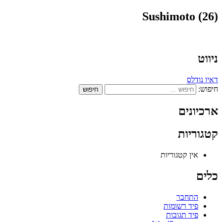
Sushimoto (26)
ניווט
דאיו נודלס
חיפוש:
ארכיונים
קטגוריות
אין קטגוריות
כלים
התחבר
פיד רשומות
פיד תגובות