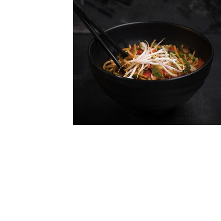
pic201 — sushimot